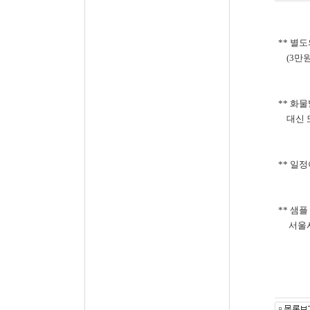
** 별
(3만원
** 화
대신 또
** 일
** 샘
서울시 